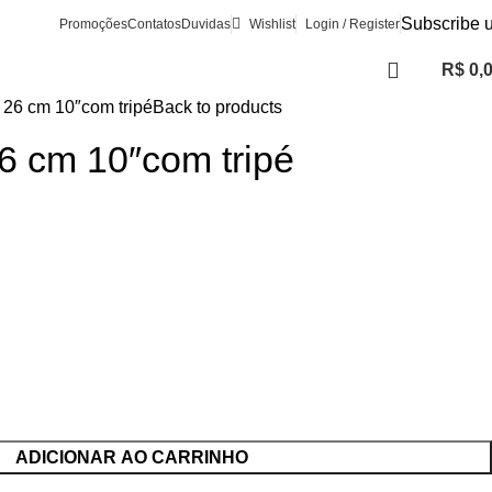
Subscribe 
Promoções
Contatos
Duvidas
Wishlist
Login / Register
R$
0,
ht 26 cm 10″com tripé
Back to products
 26 cm 10″com tripé
ADICIONAR AO CARRINHO