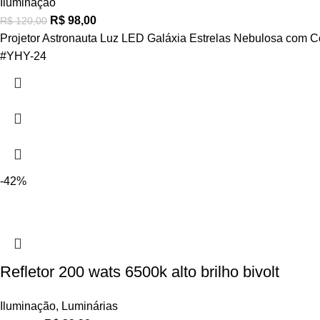
Iluminação
R$
98,00
R$
120,00
Projetor Astronauta Luz LED Galáxia Estrelas Nebulosa com 
#YHY-24
-42%
Refletor 200 wats 6500k alto brilho bivolt
Iluminação
,
Luminárias