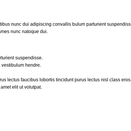
us nunc dui adipiscing convallis bulum parturient suspendisse p
fames nunc natoque dui.
rturient suspendisse.
a vestibulum hendre.
s lectus faucibus lobortis tincidunt purus lectus nisl class ero
met elit ut volutpat.