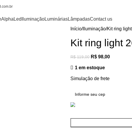
.com.br
e
AlphaLed
Iluminação
Luminárias
Lâmpadas
Contact us
Início
Iluminação
Kit ring lig
Kit ring light
R$
98,00
R$
119,00
1 em estoque
Simulação de frete