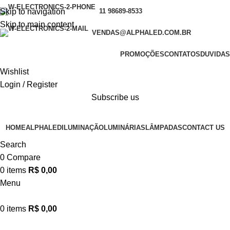
Skip to navigation
11 98689-8533
Skip to main content
VENDAS@ALPHALED.COM.BR
PROMOÇÕES
CONTATOS
DUVIDAS
Wishlist
Login / Register
Subscribe us
HOME
ALPHALED
ILUMINAÇÃO
LUMINÁRIAS
LÂMPADAS
CONTACT US
Search
0
Compare
0
items
R$
0,00
Menu
0
items
R$
0,00
Materiais elétricos