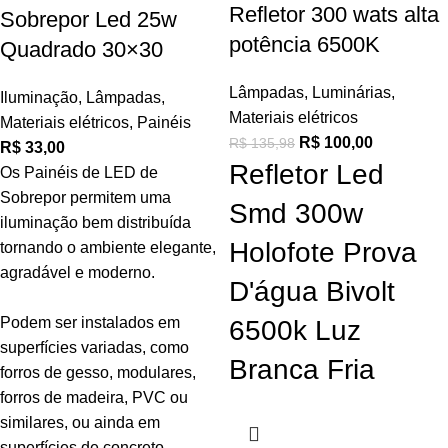
Refletor 300 wats alta
Sobrepor Led 25w
potência 6500K
Quadrado 30×30
Lâmpadas
,
Luminárias
,
Iluminação
,
Lâmpadas
,
Materiais elétricos
Materiais elétricos
,
Painéis
R$
100,00
R$
135,98
R$
33,00
Refletor Led
Os Painéis de LED de
Sobrepor permitem uma
Smd 300w
iluminação bem distribuída
Holofote Prova
tornando o ambiente elegante,
agradável e moderno.
D'água Bivolt
Podem ser instalados em
6500k Luz
superfícies variadas, como
Branca Fria
forros de gesso, modulares,
forros de madeira, PVC ou
similares, ou ainda em
superfícies de concreto,