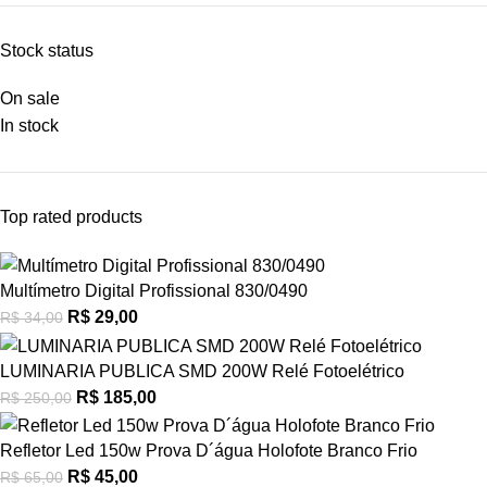
Stock status
On sale
In stock
Top rated products
Multímetro Digital Profissional 830/0490
R$
29,00
R$
34,00
LUMINARIA PUBLICA SMD 200W Relé Fotoelétrico
R$
185,00
R$
250,00
Refletor Led 150w Prova D´água Holofote Branco Frio
R$
45,00
R$
65,00