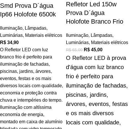
Refletor Led 150w
Smd Prova D´água
Prova D´água
Ip66 Holofote 6500k
Holofote Branco Frio
Iluminação
,
Lâmpadas
,
Luminárias
,
Materiais elétricos
Iluminação
,
Lâmpadas
,
R$
34,90
Luminárias
,
Materiais elétricos
O Refletor LED com luz
R$
45,00
R$
65,00
branco frio é perfeito para
O Refletor LED à prova
iluminação de fachadas,
d'água com luz branco
piscinas, jardins, árvores,
frio é perfeito para
eventos, festas e os mais
iluminação de fachadas,
diversos locais com qualidade,
economia e proteção contra
piscinas, jardins,
chuva e intempéries do tempo.
árvores, eventos, festas
Iluminação com altíssima
e os mais diversos
economia de energia,
montado em caixa de alumínio
locais com qualidade,
blindada com vidro temperado,