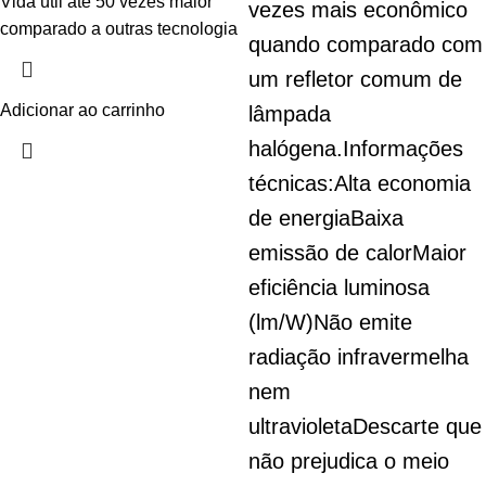
Vida útil até 50 vezes maior
vezes mais econômico
comparado a outras tecnologia
quando comparado com
um refletor comum de
Adicionar ao carrinho
lâmpada
halógena.
Informações
técnicas:
Alta economia
de energia
Baixa
emissão de calor
Maior
eficiência luminosa
(lm/W)
Não emite
radiação infravermelha
nem
ultravioleta
Descarte que
não prejudica o meio