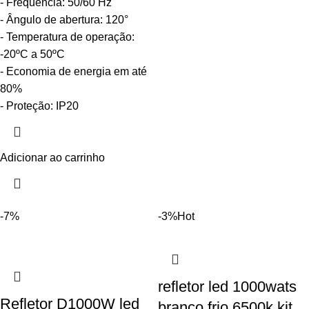
- Frequência: 50/60 Hz
- Ângulo de abertura: 120°
- Temperatura de operação:
-20ºC a 50ºC
- Economia de energia em até
80%
- Proteção: IP20
Adicionar ao carrinho
-7%
-3%
Hot
refletor led 1000wats
Refletor D1000W led
branco frio 6500k kit