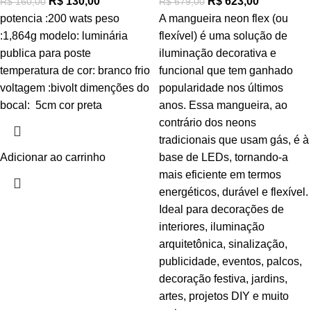
R$
130,00
R$
623,00
R$
160,00
R$
679,00
potencia :200 wats peso
A mangueira neon flex (ou
:1,864g modelo: luminária
flexível) é uma solução de
publica para poste
iluminação decorativa e
temperatura de cor: branco frio
funcional que tem ganhado
voltagem :bivolt dimenções do
popularidade nos últimos
bocal: 5cm cor preta
anos. Essa mangueira, ao
contrário dos neons
tradicionais que usam gás, é à
Adicionar ao carrinho
base de LEDs, tornando-a
mais eficiente em termos
energéticos, durável e flexível.
Ideal para decorações de
interiores, iluminação
arquitetônica, sinalização,
publicidade, eventos, palcos,
decoração festiva, jardins,
artes, projetos DIY e muito