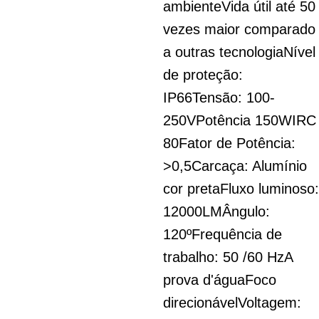
ambiente
Vida útil até 50
vezes maior comparado
a outras tecnologia
Nível
de proteção:
IP66
Tensão: 100-
250V
Potência 150W
IRC
80
Fator de Potência:
>0,5
Carcaça: Alumínio
cor preta
Fluxo luminoso:
12000LM
Ângulo:
120º
Frequência de
trabalho: 50 /60 Hz
A
prova d'água
Foco
direcionável
Voltagem: