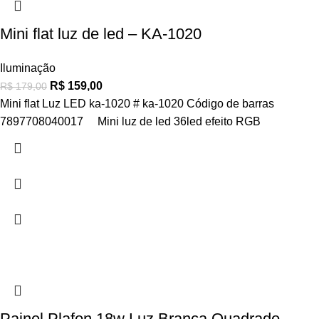
Mini flat luz de led – KA-1020
Iluminação
R$
159,00
R$
179,00
Mini flat Luz LED ka-1020 # ka-1020 Código de barras
7897708040017 Mini luz de led 36led efeito RGB
Painel Plafon 18w Luz Branca Quadrado