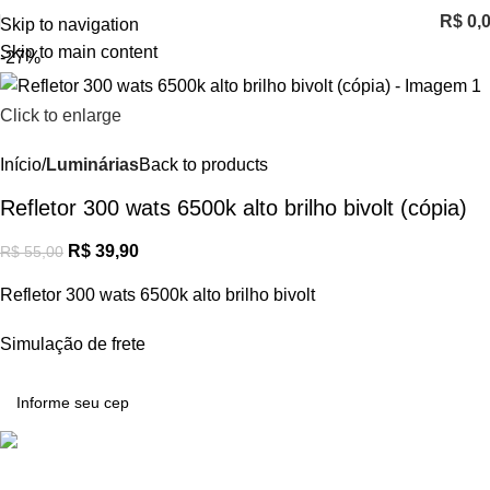
R$
0,
Skip to navigation
Skip to main content
-27%
Click to enlarge
Início
Luminárias
Back to products
Refletor 300 wats 6500k alto brilho bivolt (cópia)
R$
39,90
R$
55,00
Refletor 300 wats 6500k alto brilho bivolt
Simulação de frete