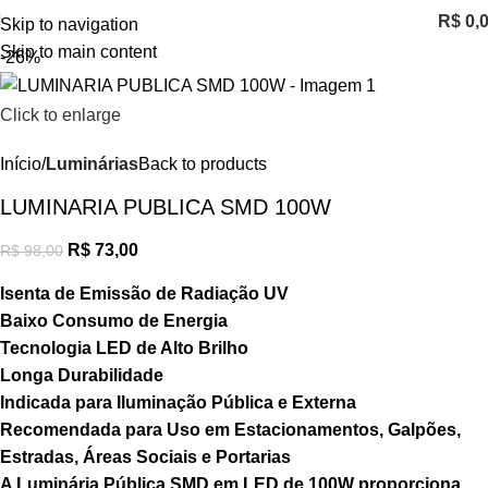
R$
0,
Skip to navigation
Skip to main content
-26%
Click to enlarge
Início
Luminárias
Back to products
LUMINARIA PUBLICA SMD 100W
R$
73,00
R$
98,00
Isenta de Emissão de Radiação UV
Baixo Consumo de Energia
Tecnologia LED de Alto Brilho
Longa Durabilidade
Indicada para Iluminação Pública e Externa
Recomendada para Uso em Estacionamentos, Galpões,
Estradas, Áreas Sociais e Portarias
A Luminária Pública SMD em LED de 100W proporciona