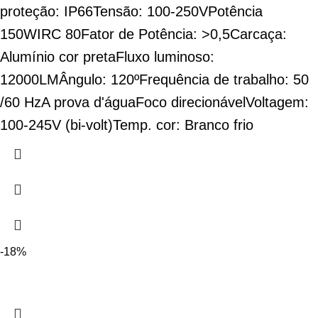
proteção: IP66
Tensão: 100-250V
Potência
150W
IRC 80
Fator de Potência: >0,5
Carcaça:
Alumínio cor preta
Fluxo luminoso:
12000LM
Ângulo: 120º
Frequência de trabalho: 50
/60 Hz
A prova d'água
Foco direcionável
Voltagem:
100-245V (bi-volt)
Temp. cor: Branco frio
-18%